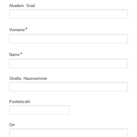
Akadem. Grad
Pflichtfeld
*
Vorname
Pflichtfeld
*
Name
Straße, Hausnummer
Postleitzahl
Ort